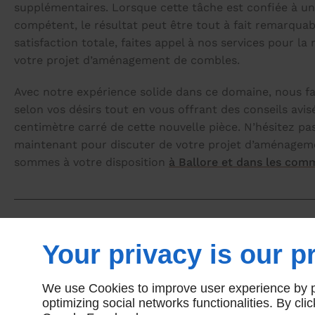
supplémentaires. Lorsque cette tâche est confiée à un
compétent, le résultat peut être tout à fait remarqua
satisfaction totale, faites appel à nos services pour la 
votre projet d’aménagement de combles.
Avec notre expérience solide dans ce domaine, nous 
selon vos désirs tout en vous offrant des conseils avi
centimètre carré de cette nouvelle pièce. N’hésitez pa
maintenant pour discuter de votre projet d’aménage
sommes à votre disposition
à Ballore et dans les co
De vrais spécialistes de l’a
Your privacy is our pr
combles à votre service 
We use Cookies to improve user experience by pe
optimizing social networks functionalities. By cl
Que ce soit à Ballore ou ailleurs, l’aménagement de c