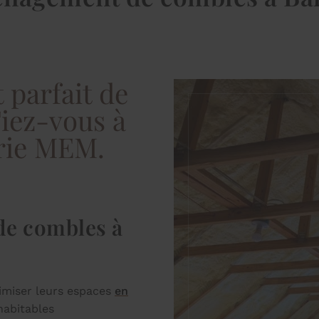
parfait de
Fiez-vous à
erie MEM.
de combles à
timiser leurs espaces
en
habitables