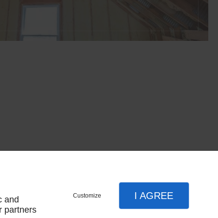
I AGREE
Customize
c and
r partners