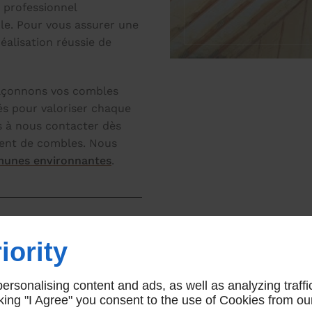
 professionnel
ble. Pour vous assurer une
réalisation réussie de
façonnons vos combles
sés pour valoriser chaque
s à nous contacter dès
ment de combles. Nous
mmunes environnantes
.
ménagement de
iority
à Ballore
rsonalising content and ads, as well as analyzing traffi
icking "I Agree" you consent to the use of Cookies from ou
ombles nécessite une